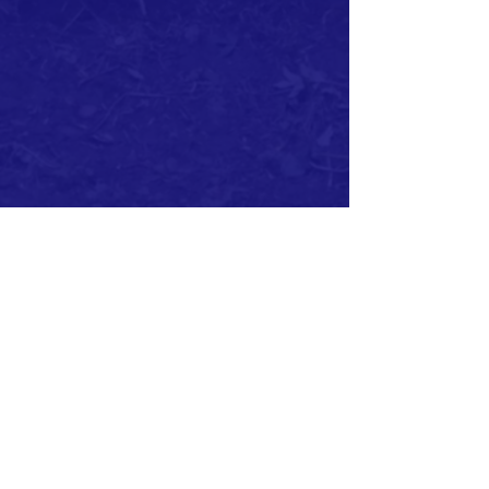
Contatti
Il Bosco di Puck
C.S. Montecchio San Lorenzo 180A,
Cortona (AR)
Bosco protetto -Terapie Forestali- Rete
Foreste Italiane:
cell.
330 252798
Centro cinofilo: cell.
324 8107821